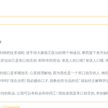
7
神把杖变成蛇, 使手得大麻烦又医治的两个神迹后, 摩西接下来开始称
说自己是笨口拙舌的. 耶和华回答说: 谁造人的口呢? 谁使人口哑, 耳聋,
口是笨嘴拙舌, 心里很理解他, 因为我也是一个笨口拙舌的人. 神回答摩
耶和华吗? 现在去吧! 我必赐你口才, 指教你所当说的话.” 就如经文解释
侍的机会, 让我可以有机会和你同工! 我知道我是笨口拙舌的, 求你赐
t
|
0 Comments