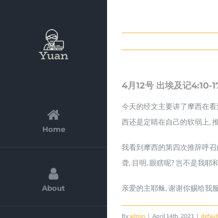
Skip
to
content
4月12号 出埃及记4:10-1
今天的经文主要讲了摩西在看到
西还是定睛在自己的软弱上, 推辞
Home
我看到摩西的第四次推辞呼召的借
聋, 目明, 眼瞎呢? 岂不是我
About
亲爱的主耶稣, 谢谢你赐给我服
By
admin
|
April 14th, 2021
|
defaul