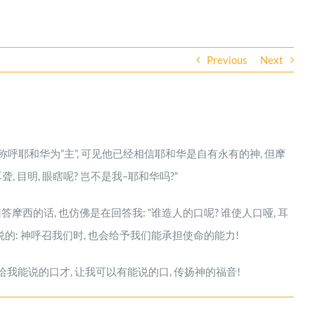
Previous
Next
呼耶和华为”主”, 可见他已经相信耶和华是自有永有的神, 但摩
 目明, 眼瞎呢? 岂不是我–耶和华吗?”
西的话, 也仿佛是在回答我: “谁造人的口呢? 谁使人口哑, 耳
所说的: 神呼召我们时, 也会给予我们能承担使命的能力!
给我能说的口才, 让我可以有能说的口, 传扬神的福音!