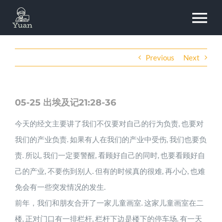
Skip
To
to
content
Na
Home
Previous
Next
About
05-25 出埃及记21:28-36
今天的经文主要讲了我们不仅要对自己的行为负责, 也要对
Experience
我们的产业负责. 如果有人在我们的产业中受伤, 我们也要负
责. 所以, 我们一定要警醒, 看顾好自己的同时, 也要看顾好自
Projects
己的产业, 不要伤到别人. 但有的时候真的很难, 再小心, 也难
免会有一些突发情况的发生.
前年，我们和朋友合开了一家儿童画室. 这家儿童画室在二
Education
楼, 正对门口有一排栏杆, 栏杆下边是楼下的停车场. 有一天