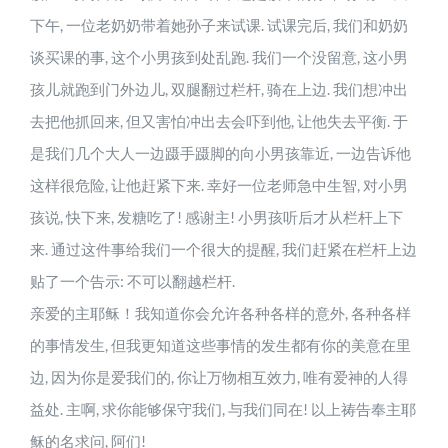
下午, 一位老奶奶带着她孙子来试课. 试课完后, 我们和奶奶
Skill
谈买课的事, 这个小男孩到处乱跑. 我们一个没留意, 这小男
孩儿就跑到门外边儿, 双腿翻过栏杆, 骑在上边. 我们想冲出
Blog
去把他抓回来, 但又害怕冲出去会吓到他, 让他失去平衡. 于
是我们几个大人一边蹑手蹑脚的向小男孩靠近, 一边告诉他
这样很危险, 让他赶紧下来. 幸好一位老师急中生智, 对小男
Contact
孩说, 快下来, 发糖吃了! 感谢主! 小男孩听后才从栏杆上下
来. 通过这件事给我们一个很大的提醒, 我们赶紧在栏杆上边
贴了一个告示: 不可以翻越栏杆.
亲爱的主耶稣！我知道你会允许各种各样的意外, 各种各样
的事情发生, 但我更知道这些事情的发生都有你的美意在里
边, 因为你是爱我们的, 你让万物相互效力, 唯有爱神的人得
益处. 主啊, 求你能够保守我们, 与我们同在! 以上祷告奉主耶
稣的名求问, 阿们!